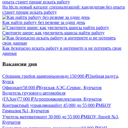
На hh.ru новый каталог специализаций: кандидатам без опыта
станет проще искать работу
Как найти работу без резюме за один день
Смотрите шире: как увеличить шансы найти работу
Как безопасно искать работу в интернете и не потерять свои
данные
Вакансии дня
Сборщик грибов шампиньонов
до
150 000
₽
Грибная радуга,
Курск
Официант
58 000
₽
Курская АЭС-Сервис, Курчатов
Водитель грузового автомобиля
(ГАЗон)
77 000
₽
Агропромкомплектация, Курчатов
Контрактный управляющий
от
45 000
до
55 000
₽
МБОУ
Гимназия №1, Курчатов
Учитель математики
от
30 000
до
55 000
₽
МБОУ Лицей №3,
Курчатов