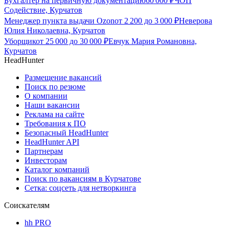
Бухгалтер на первичную документацию
60 000
₽
ЧОП
Содействие, Курчатов
Менеджер пункта выдачи Ozon
от
2 200
до
3 000
₽
Неверова
Юлия Николаевна, Курчатов
Уборщик
от
25 000
до
30 000
₽
Евчук Мария Романовна,
Курчатов
HeadHunter
Размещение вакансий
Поиск по резюме
О компании
Наши вакансии
Реклама на сайте
Требования к ПО
Безопасный HeadHunter
HeadHunter API
Партнерам
Инвесторам
Каталог компаний
Поиск по вакансиям в Курчатове
Сетка: соцсеть для нетворкинга
Соискателям
hh PRO